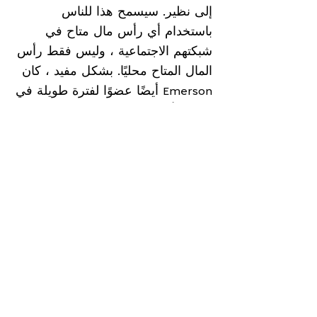
إلى نظير. سيسمح هذا للناس
باستخدام أي رأس مال متاح في
شبكتهم الاجتماعية ، وليس فقط رأس
المال المتاح محليًا. بشكل مفيد ، كان
Emerson أيضًا عضوًا لفترة طويلة في
مجتمع أمان الكمبيوتر ، لذا فقد جمع
بعض رأس المال الصغير ، وظف بعض
مصممي التشفير والمهندسين واستعد
للعمل على بناء تقنيات دفع مناسبة
لأقسى البيئات وتحديات القرن الحادي
والعشرين مثل كارثة تغير المناخ
والحرب. كانت نتيجة هذا العمل
Payala.