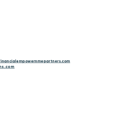
البريد الإلكتروني ncialempowernmepartners.com
ns.com