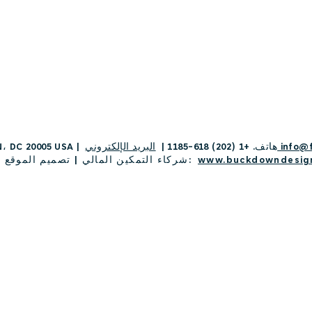
info@fina
هاتف. +1 (202) 618-1185 |
، DC 20005 USA |
www.buckdowndesig
© 2022 شركاء التمكين المالي | تصميم الموقع: